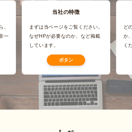
当社の特徴
ら、
まずは当ページをご覧ください。
ど
非一
なぜHPが必要なのか、など掲載
か
しています。
く
ボタン