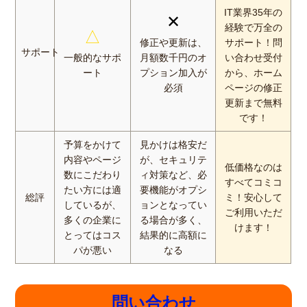
IT業界35年の
✕
経験で万全の
△
修正や更新は、
サポート！問
サポート
一般的なサポ
月額数千円のオ
い合わせ受付
ート
プション加入が
から、ホーム
必須
ページの修正
更新まで無料
です！
予算をかけて
見かけは格安だ
内容やページ
が、セキュリテ
低価格なのは
数にこだわり
ィ対策など、必
すべてコミコ
たい方には適
要機能がオプシ
総評
ミ！安心して
しているが、
ョンとなってい
ご利用いただ
多くの企業に
る場合が多く、
けます！
とってはコス
結果的に高額に
パが悪い
なる
問い合わせ