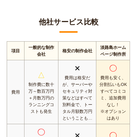
他社サービス比較
一般的な制作
淡路島ホーム
項目
格安の制作会社
会社
ページ制作所
✕
◯
△
費用は格安だ
費用も安く、
制作費に数十
が、サーバーや
分割払いもOK
万～数百万円
セキュリティ対
すべてコミコ
費用
＋月数万円の
策などはすべて
ミ、追加費用
ランニングコ
別料金で、トー
なし！
ストも発生
タル月額数万円
※オプション
ということも…
はあり
◯
✕
◯