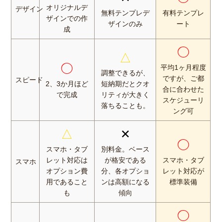
オリジナルデ
デザイン
無料テンプレデ
有料テンプレ
ザインでの作
ザインのみ
ート
成
◯
△
◯
平均1ヶ月程度
調整できるが、
ですが、ご都
スピード
2、3か月ほど
短納期だとクオ
合に合わせた
で完成
リティが大きく
スケジューリ
落ちることも。
ング可
△
✕
◯
スマホ・タブ
別料金。ベース
レット対応は
が格安である
スマホ・タブ
スマホ
オプション費
分、各オプショ
レット対応が
用であること
ンは高額になる
標準装備
も
傾向
◯